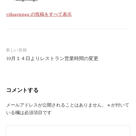
villagetengu の投稿をすべて表示
投
新しい投稿
10月１４日よりレストラン営業時間の変更
稿
ナ
ビ
ゲ
コメントする
ー
シ
メールアドレスが公開されることはありません。
※
が付いて
いる欄は必須項目です
ョ
ン