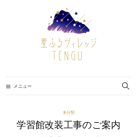
コ
ン
テ
ン
ツ
へ
ス
キ
ッ
プ
検
索:
メニュー
未分類
学習館改装工事のご案内