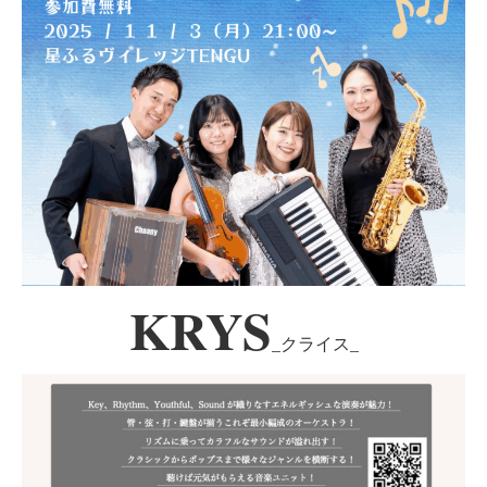
KRYS
_クライス_