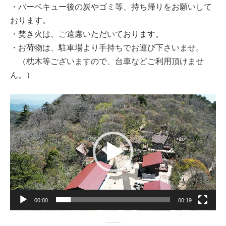
・バーベキュー後の炭やゴミ等、持ち帰りをお願いして
おります。
・焚き火は、ご遠慮いただいております。
・お荷物は、駐車場より手持ちでお運び下さいませ。
（枕木等ございますので、台車などご利用頂けませ
ん。）
動
画
プ
レ
ー
ヤ
ー
00:00
00:19