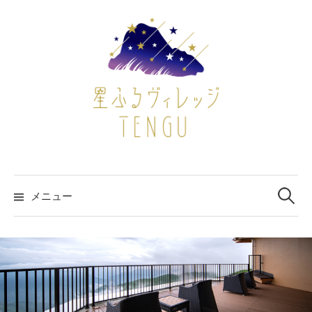
コ
ン
テ
ン
ツ
へ
ス
キ
ッ
プ
検
索:
メニュー