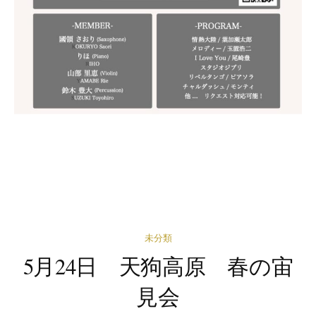
未分類
5月24日 天狗高原 春の宙
見会