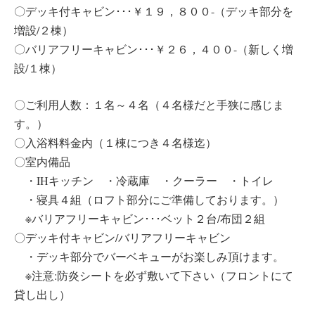
〇デッキ付キャビン･･･￥１９，８００-（デッキ部分を
増設/２棟）
〇バリアフリーキャビン･･･￥２６，４００-（新しく増
設/１棟）
〇ご利用人数：１名～４名（４名様だと手狭に感じま
す。）
〇入浴料料金内（１棟につき４名様迄）
〇室内備品
・IHキッチン ・冷蔵庫 ・クーラー ・トイレ
・寝具４組（ロフト部分にご準備しております。）
※バリアフリーキャビン･･･ベット２台/布団２組
〇デッキ付キャビン/バリアフリーキャビン
・デッキ部分でバーベキューがお楽しみ頂けます。
※注意:防炎シートを必ず敷いて下さい（フロントにて
貸し出し）