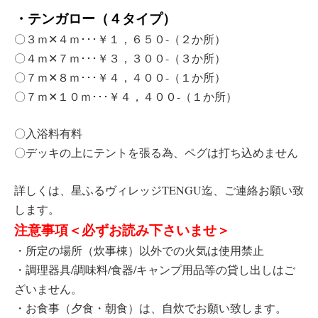
・テンガロー（４タイプ）
〇３ｍ✕４ｍ･･･￥１，６５０-（２か所）
〇４ｍ✕７ｍ･･･￥３，３００-（３か所）
〇７ｍ✕８ｍ･･･￥４，４００-（１か所）
〇７ｍ✕１０ｍ･･･￥４，４００-（１か所）
〇入浴料有料
〇デッキの上にテントを張る為、ペグは打ち込めません
詳しくは、星ふるヴィレッジTENGU迄、ご連絡お願い致
します。
注意事項＜必ずお読み下さいませ＞
・所定の場所（炊事棟）以外での火気は使用禁止
・調理器具/調味料/食器/キャンプ用品等の貸し出しはご
ざいません。
・お食事（夕食・朝食）は、自炊でお願い致します。