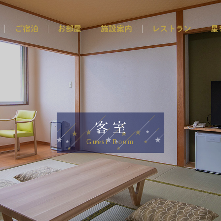
ご宿泊
お部屋
施設案内
レストラン
星
客室
Guest Room