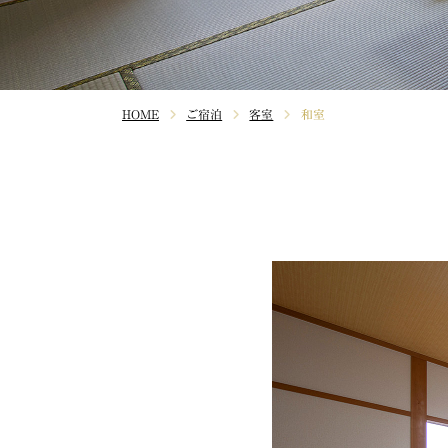
HOME
ご宿泊
客室
和室